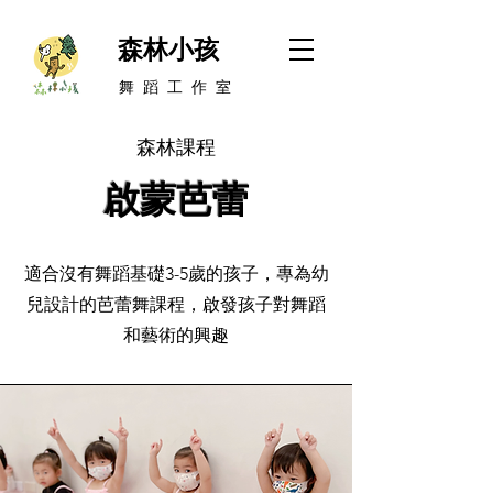
森林小孩
​舞 蹈 工 作 室
森林課程
啟蒙芭蕾
適合沒有舞蹈基礎3-5歲的孩子，專為幼
兒設計的芭蕾舞課程，啟發孩子對舞蹈
和藝術的興趣